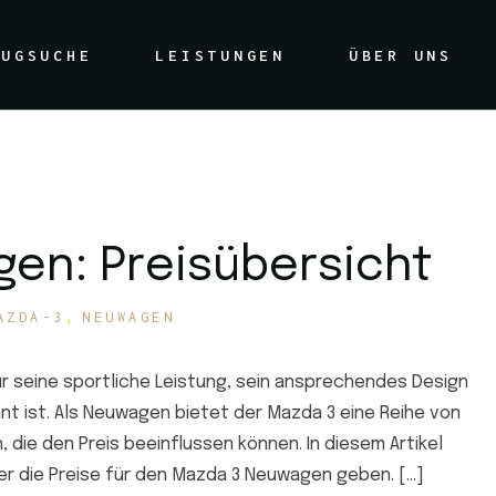
arken
Wir kaufen Ihr Auto
Unser Weg
EUGSUCHE
LEISTUNGEN
ÜBER UNS
agen
Werkstatt
Jobs
 für Sie
Aufbereitung
Marken
Wir kaufen Ihr Auto
Unser Weg
Garantiebedingungen
wagen
Werkstatt
Jobs
n für Sie
Aufbereitung
en: Preisübersicht
Garantiebedingungen
AZDA-3
NEUWAGEN
ür seine sportliche Leistung, sein ansprechendes Design
t ist. Als Neuwagen bietet der Mazda 3 eine Reihe von
die den Preis beeinflussen können. In diesem Artikel
ber die Preise für den Mazda 3 Neuwagen geben. […]