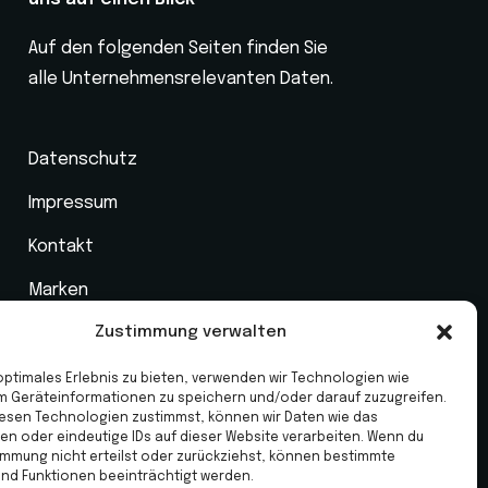
Auf den folgenden Seiten finden Sie
alle Unternehmensrelevanten Daten.
Datenschutz
Impressum
Kontakt
Marken
Zustimmung verwalten
Jahreswagen
Werkstatt
 optimales Erlebnis zu bieten, verwenden wir Technologien wie
m Geräteinformationen zu speichern und/oder darauf zuzugreifen.
Neuwagen
esen Technologien zustimmst, können wir Daten wie das
ten oder eindeutige IDs auf dieser Website verarbeiten. Wenn du
immung nicht erteilst oder zurückziehst, können bestimmte
nd Funktionen beeinträchtigt werden.