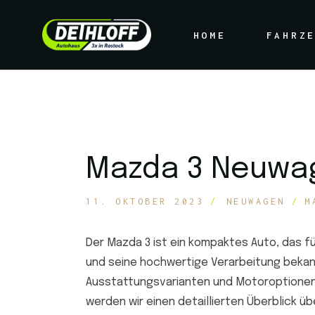
Zu allen M
HOME
FAHRZ
Mazda Neuw
Wir suchen
Zu allen 
Mazda Neu
Wir suche
Mazda 3 Neuwag
11. OKTOBER 2023
NEUWAGEN
M
Der Mazda 3 ist ein kompaktes Auto, das f
und seine hochwertige Verarbeitung bekann
Ausstattungsvarianten und Motoroptionen, 
werden wir einen detaillierten Überblick ü