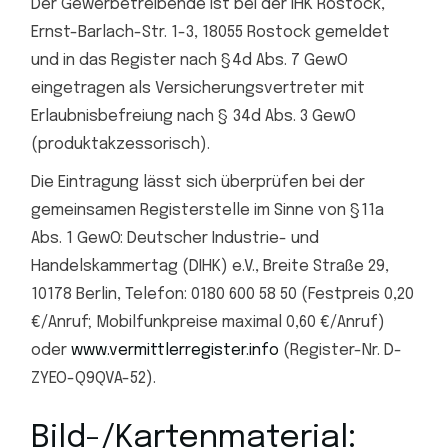
Der Gewerbetreibende ist bei der IHK Rostock,
Ernst-Barlach-Str. 1-3, 18055 Rostock gemeldet
und in das Register nach §4d Abs. 7 GewO
eingetragen als Versicherungsvertreter mit
Erlaubnisbefreiung nach § 34d Abs. 3 GewO
(produktakzessorisch).
Die Eintragung lässt sich überprüfen bei der
gemeinsamen Registerstelle im Sinne von §11a
Abs. 1 GewO: Deutscher Industrie- und
Handelskammertag (DIHK) e.V., Breite Straße 29,
10178 Berlin, Telefon: 0180 600 58 50 (Festpreis 0,20
€/Anruf; Mobilfunkpreise maximal 0,60 €/Anruf)
oder
www.vermittlerregister.info
(Register-Nr. D-
ZYEO-Q9QVA-52).
Bild-/Kartenmaterial: