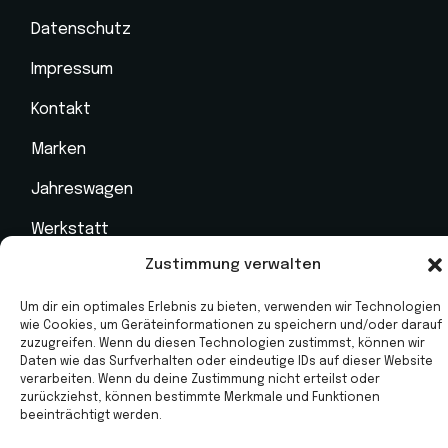
Datenschutz
Impressum
Kontakt
Marken
Jahreswagen
Werkstatt
Zustimmung verwalten
Neuwagen
Um dir ein optimales Erlebnis zu bieten, verwenden wir Technologien
wie Cookies, um Geräteinformationen zu speichern und/oder darauf
zuzugreifen. Wenn du diesen Technologien zustimmst, können wir
Daten wie das Surfverhalten oder eindeutige IDs auf dieser Website
verarbeiten. Wenn du deine Zustimmung nicht erteilst oder
zurückziehst, können bestimmte Merkmale und Funktionen
beeinträchtigt werden.
© 2023 Buzzmatic, All Rights Reserved