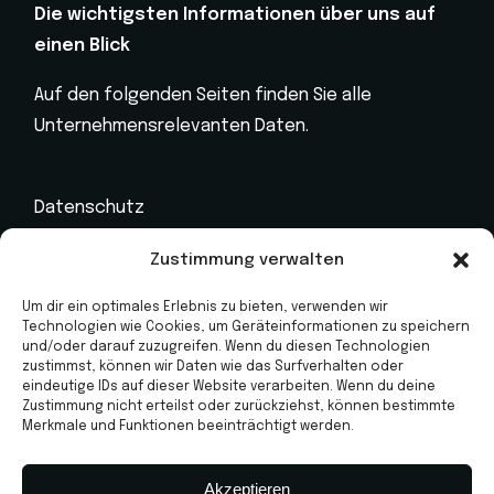
Die wichtigsten Informationen über uns auf
einen Blick
Auf den folgenden Seiten finden Sie alle
Unternehmensrelevanten Daten.
Datenschutz
Impressum
Zustimmung verwalten
Kontakt
Um dir ein optimales Erlebnis zu bieten, verwenden wir
Technologien wie Cookies, um Geräteinformationen zu speichern
Marken
und/oder darauf zuzugreifen. Wenn du diesen Technologien
zustimmst, können wir Daten wie das Surfverhalten oder
Jahreswagen
eindeutige IDs auf dieser Website verarbeiten. Wenn du deine
Zustimmung nicht erteilst oder zurückziehst, können bestimmte
Werkstatt
Merkmale und Funktionen beeinträchtigt werden.
Neuwagen
Akzeptieren