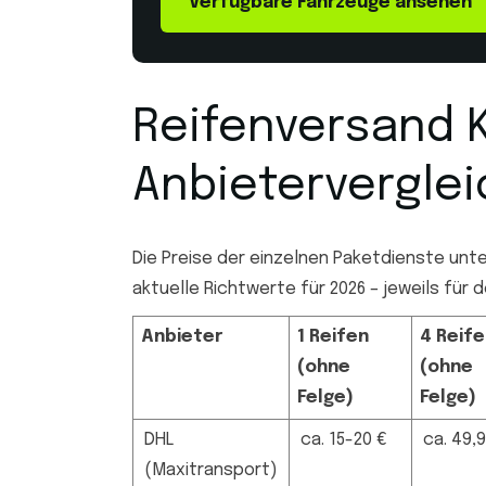
Verfügbare Fahrzeuge ansehen
Reifenversand 
Anbieterverglei
Die Preise der einzelnen Paketdienste unte
aktuelle Richtwerte für 2026 – jeweils für
Anbieter
1 Reifen
4 Reif
(ohne
(ohne
Felge)
Felge)
DHL
ca. 15-20 €
ca. 49,
(Maxitransport)