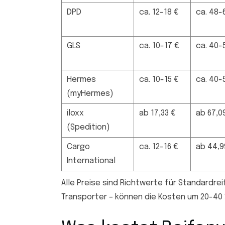
DPD
ca. 12-18 €
ca. 48-
GLS
ca. 10-17 €
ca. 40-
Hermes
ca. 10-15 €
ca. 40-
(myHermes)
iloxx
ab 17,33 €
ab 67,0
(Spedition)
Cargo
ca. 12-16 €
ab 44,9
International
Alle Preise sind Richtwerte für Standardrei
Transporter – können die Kosten um 20-40