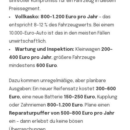
sinnvoller Kompromiss für ein Fahrzeug in diesem
Preissegment.
Vollkasko:
800–1.200 Euro pro Jahr
– das
entspricht 8–12 % des Fahrzeugwerts. Bei einem
10.000-Euro-Auto ist das in den meisten Fällen
unwirtschaftlich.
Wartung und Inspektion:
Kleinwagen
200–
400 Euro pro Jahr
, größere Fahrzeuge
mindestens
600 Euro
.
Dazu kommen unregelmäßige, aber planbare
Ausgaben: Ein neuer Reifensatz kostet
300–600
Euro
, eine neue Batterie
150–250 Euro
, Kupplung
oder Zahnriemen
800–1.200 Euro
. Plane einen
Reparaturpuffer von 500–800 Euro pro Jahr
ein – dann erlebst du keine bösen
Überraschungen.