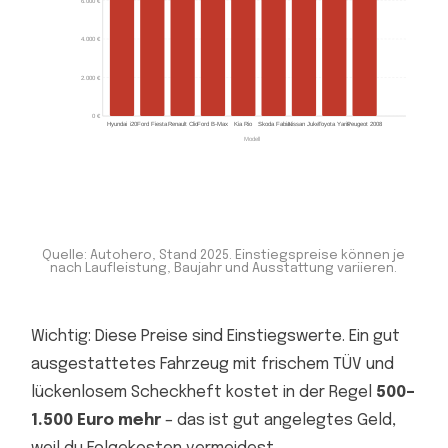
6.000 €
4.000 €
2.000 €
0 €
Hyundai i20
Ford Fiesta
Renault Clio
Ford B-Max
Kia Rio
Skoda Fabia
Nissan Juke
Toyota Yaris
Peugeot 2008
Modell
Quelle: Autohero, Stand 2025. Einstiegspreise können je
nach Laufleistung, Baujahr und Ausstattung variieren.
Wichtig: Diese Preise sind Einstiegswerte. Ein gut
ausgestattetes Fahrzeug mit frischem TÜV und
lückenlosem Scheckheft kostet in der Regel
500–
1.500 Euro mehr
– das ist gut angelegtes Geld,